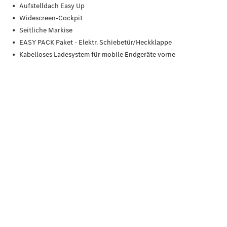
elektrisch
Der neue
GLB
Der neue
GLB –
elektrisch
Der neue
GLC SUV –
elektrisch
GLC SUV
GLC Coupé
GLE SUV
GLE Coupé
GLS
Mercedes-
Maybach
GLS
G-Klasse
T-Modelle
/ Kombis