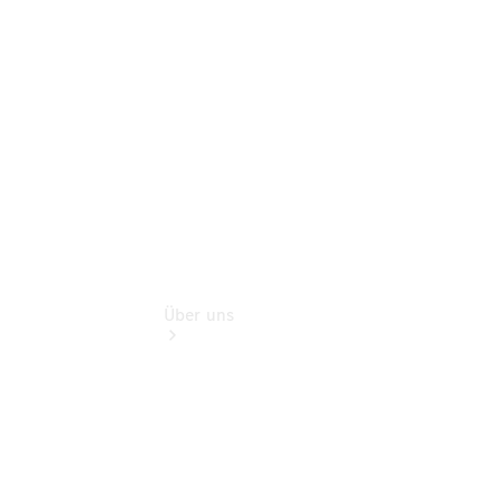
Gebrauchtwagensuche
Finanzdienste
Digitale
Extras
Über uns
Übersicht