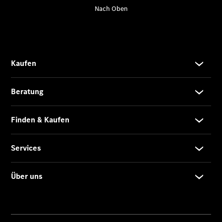
C-Klasse T-
Modell
E-Klasse T-
Modell
Kompaktwagen
A-Klasse
Kompaktlimousine
B-Klasse
Coupés
CLA Coupé