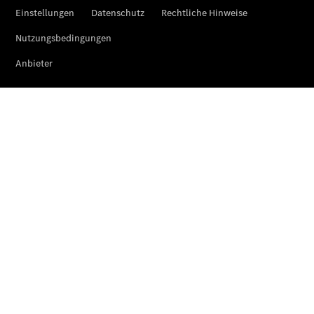
CLE Coupé
Mercedes-
AMG GT
Coupé
Mercedes-
AMG GT 4-
Türer
Coupé
Cabriolets
&
Roadster
CLE