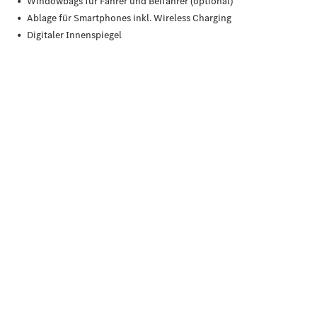
Privatkunden
Finanzierung
Gewerbekunden
Kurzfristig
verfügbare
Angebote
V-Klasse
V-Klasse
Marco Polo
Limousinen
Der
elektrische
CLA mit EQ-
Technologie
Der neue
CLA