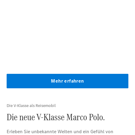
EQE
Limousine -
elektrisch
EQS
Limousine -
elektrisch
C-Klasse
Limousine
C-Klasse
Limousine -
elektrisch
E-Klasse
Limousine
S-Klasse
Limousine
S-Klasse
Lang
Mercedes-
Maybach S-
Klasse
SUVs