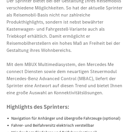
Übersicht
140 Jahre
Innovation
Mercedes-
Benz
Store
Neuwagenangebote
Leasing
Privatkunden
Leasing
Gewerbekunden
Finanzierung