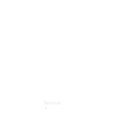
Junge
Sterne -
elektrisch
Mercedes-
Benz
Online
Store
Services