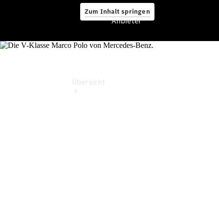
Zum Inhalt springen
Anbieter
Anbieter
Übersicht
Startseite
Ansprechpartner
finden
Beratung
vereinbaren
Servicetermin