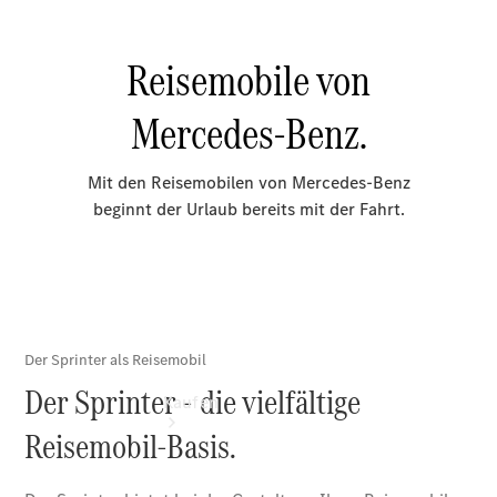
vereinbaren
Probefahrt
vereinbaren
Konfigurator
Modellübersicht
Tel: +49 (0)
3641 388-
350
Kaufen