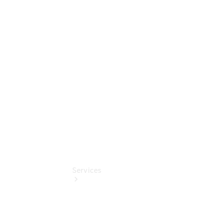
Junge
Sterne -
elektrisch
Mercedes-
Benz
Online
Store
Services