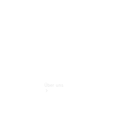
Gebrauchtwagensuche
Finanzdienste
Digitale
Extras
Über uns
Übersicht