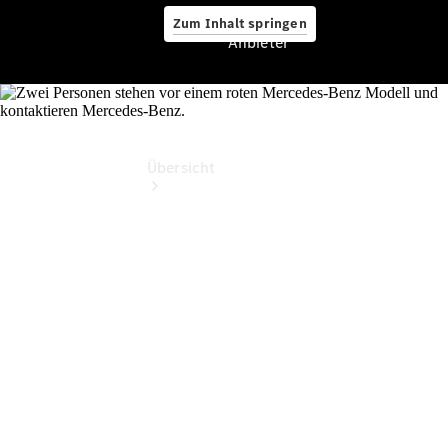
Zum Inhalt springen
Anbieter
Anbieter
Übersicht
Startseite
Ansprechpartner
finden
Beratung
vereinbaren
Servicetermin