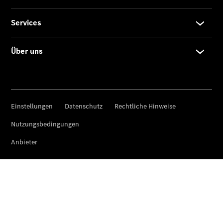
Privatkunden
Finanzierung
Gewerbekunden
Kurzfristig
verfügbare
Angebote
V-Klasse
V-Klasse
Marco Polo
Limousinen
Der
elektrische
CLA mit EQ-
Technologie
Der neue
CLA