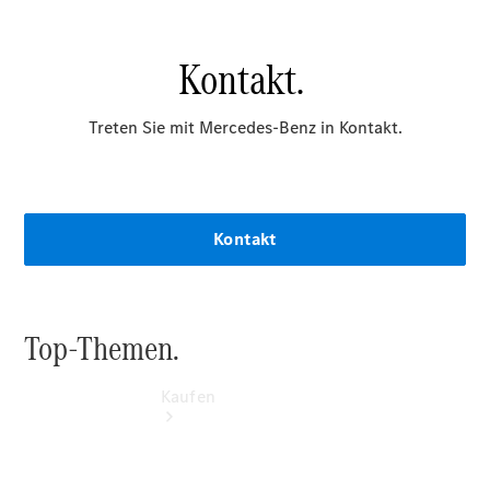
vereinbaren
Probefahrt
vereinbaren
Konfigurator
Modellübersicht
Tel: +49 (0)
3641 388-
350
Kaufen