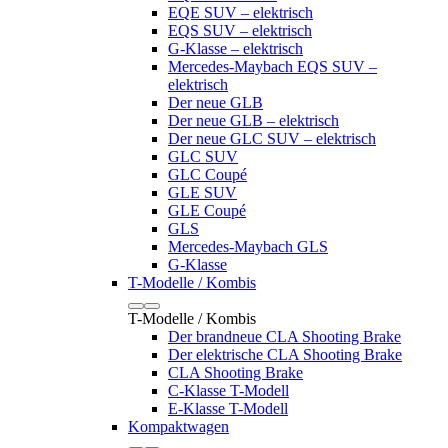
EQE SUV – elektrisch
EQS SUV – elektrisch
G-Klasse – elektrisch
Mercedes-Maybach EQS SUV –
elektrisch
Der neue GLB
Der neue GLB – elektrisch
Der neue GLC SUV – elektrisch
GLC SUV
GLC Coupé
GLE SUV
GLE Coupé
GLS
Mercedes-Maybach GLS
G-Klasse
T-Modelle / Kombis
T-Modelle / Kombis
Der brandneue CLA Shooting Brake
Der elektrische CLA Shooting Brake
CLA Shooting Brake
C-Klasse T-Modell
E-Klasse T-Modell
Kompaktwagen