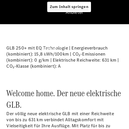
Zum Inhalt springen
Anbieter
Anbieter
GLB 250+ mit EQ Technologie | Energieverbrauch
Übersicht
(kombiniert): 15,8 kWh/100km | CO₂-Emissionen
(kombiniert): 0 g/km | Elektrische Reichweite: 631 km |
CO₂-Klasse (kombiniert):
A
Welcome home. Der neue elektrische
Startseite
Ansprechpartner
GLB.
finden
Beratung
Der völlig neue elektrische GLB mit einer Reichweite
vereinbaren
von bis zu 631
km
verbindet Alltagskomfort mit
Servicetermin
Vielseitigkeit für Ihre Ausflüge. Mit Platz für bis zu