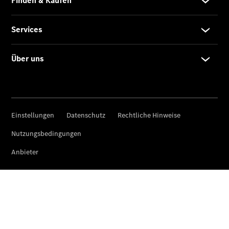
Privatkunden
Finanzierung
Gewerbekunden
Kurzfristig
verfügbare
Angebote
V-Klasse
V-Klasse
Marco Polo
Limousinen
Der
elektrische
CLA mit EQ-
Technologie
Der neue
CLA