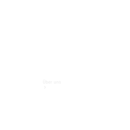
Gebrauchtwagensuche
Finanzdienste
Digitale
Extras
Über uns
Übersicht