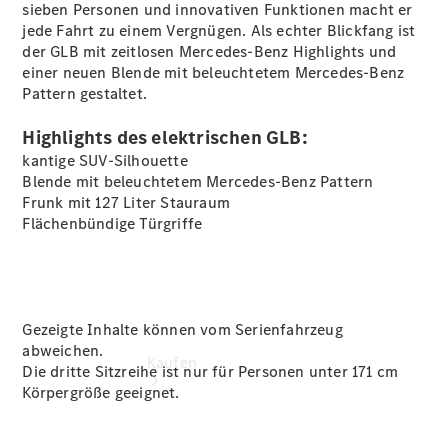
vereinbaren
sieben Personen und innovativen Funktionen macht er
Probefahrt
jede Fahrt zu einem Vergnügen. Als echter Blickfang ist
vereinbaren
der GLB mit zeitlosen Mercedes-Benz Highlights und
Konfigurator
einer neuen Blende mit beleuchtetem Mercedes-Benz
Modellübersicht
Pattern gestaltet.
Tel: +49 (0)
3641 388-
Highlights des elektrischen GLB:
350
kantige SUV-Silhouette
Blende mit beleuchtetem Mercedes-Benz Pattern
Frunk mit 127 Liter Stauraum
Flächenbündige Türgriffe
Gezeigte Inhalte können vom Serienfahrzeug
abweichen.
Kaufen
Die dritte Sitzreihe ist nur für Personen unter 171 cm
Körpergröße geeignet.