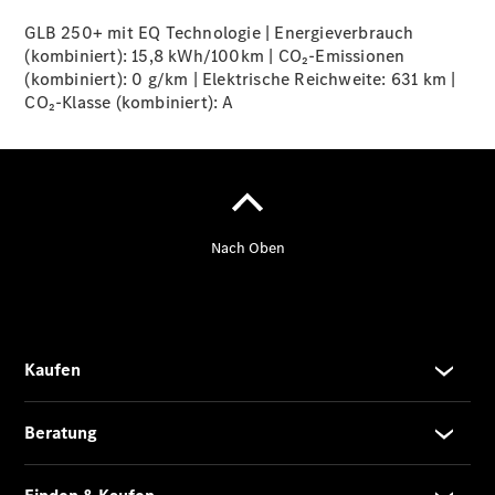
GLB 250+ mit EQ Technologie | Energieverbrauch
(kombiniert): 15,8 kWh/100km | CO₂-Emissionen
(kombiniert): 0 g/km | Elektrische Reichweite: 631 km |
Übersicht
CO₂-Klasse (kombiniert):
A
140 Jahre
Innovation
Mercedes-
Benz
Store
Neuwagenangebote
Leasing
Privatkunden
Leasing
Gewerbekunden
Finanzierung