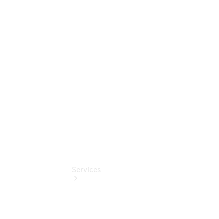
Junge
Sterne -
elektrisch
Mercedes-
Benz
Online
Store
Services