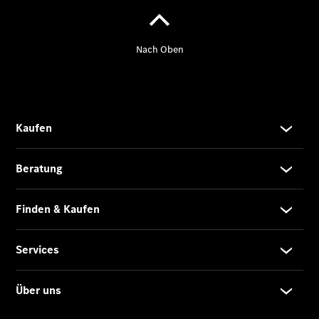
EQE
Limousine -
elektrisch
EQS
Limousine -
elektrisch
C-Klasse
Limousine
C-Klasse
Limousine -
elektrisch
E-Klasse
Limousine
S-Klasse
Limousine
S-Klasse
Lang
Mercedes-
Maybach S-
Klasse
SUVs