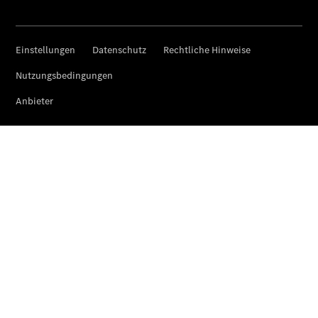
Der neue
GLA
Der neue
elektrische
GLA
EQA –
elektrisch
EQE SUV –
elektrisch
EQS SUV –
elektrisch
G-Klasse –
elektrisch
Mercedes-
Maybach
EQS SUV –