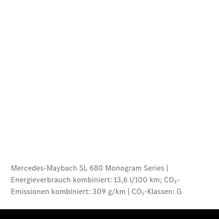
Privatkunden
Finanzierung
Gewerbekunden
Kurzfristig
verfügbare
Angebote
V-Klasse
V-Klasse
Marco Polo
Limousinen
Der
elektrische
CLA mit EQ-
Technologie
Der neue
CLA