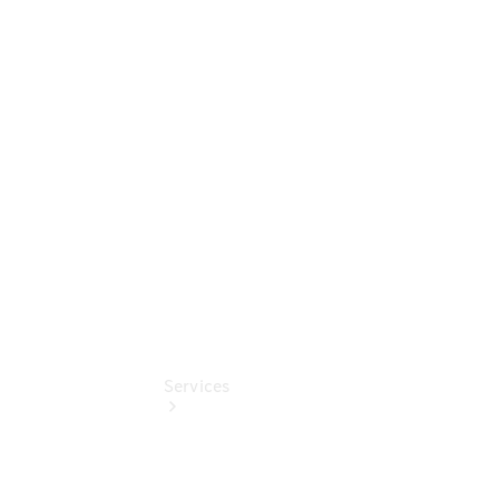
Junge
Sterne -
elektrisch
Mercedes-
Benz
Online
Store
Services