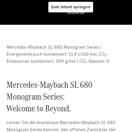
Zum Inhalt springen
Anbieter
Anbieter
Übersicht
Startseite
Ansprechpartner
finden
Beratung
vereinbaren
Servicetermin