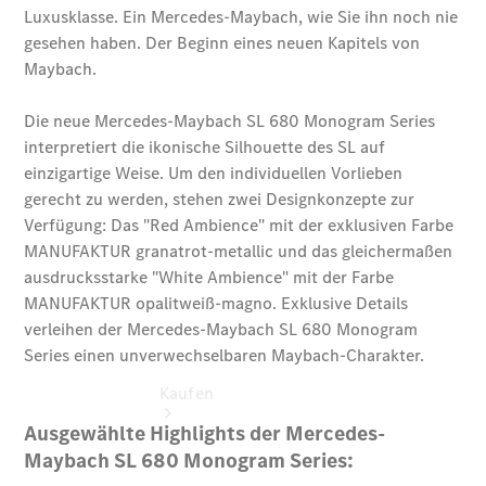
vereinbaren
Probefahrt
vereinbaren
Konfigurator
Modellübersicht
Tel: +49 (0)
3641 388-
350
Kaufen