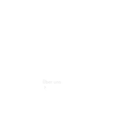
Gebrauchtwagensuche
Finanzdienste
Digitale
Extras
Über uns
Übersicht