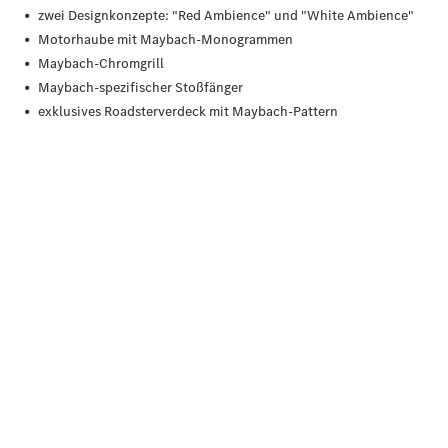
Übersicht
140 Jahre
Innovation
Mercedes-
Benz
Store
Neuwagenangebote
Leasing
Privatkunden
Leasing
Gewerbekunden
Finanzierung